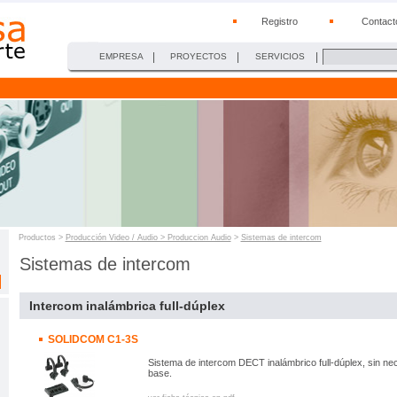
Registro
Contact
|
|
|
EMPRESA
PROYECTOS
SERVICIOS
Productos >
Producción Video / Audio > Produccion Audio
>
Sistemas de intercom
Sistemas de intercom
Intercom inalámbrica full-dúplex
SOLIDCOM C1-3S
Sistema de intercom DECT inalámbrico full-dúplex, sin ne
base.