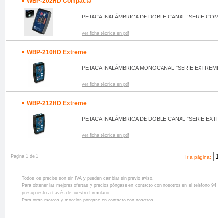
WBP-202HD Compacta
PETACA INALÁMBRICA DE DOBLE CANAL “SERIE CO
ver ficha técnica en pdf
WBP-210HD Extreme
PETACA INALÁMBRICA MONOCANAL "SERIE EXTREM
ver ficha técnica en pdf
WBP-212HD Extreme
PETACA INALÁMBRICA DE DOBLE CANAL ”SERIE EXT
ver ficha técnica en pdf
Pagina 1 de 1
Ir a página:
Todos los precios son sin IVA y pueden cambiar sin previo aviso.
Para obtener las mejores ofertas y precios póngase en contacto con nosotros en el teléfono 94
presupuesto a través de
nuestro formulario
.
Para otras marcas y modelos póngase en contacto con nosotros.