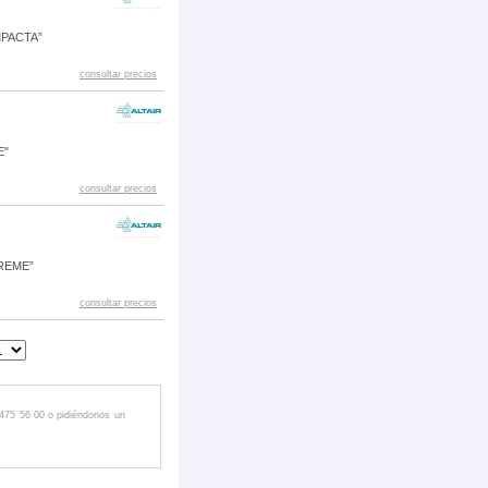
MPACTA”
consultar precios
E"
consultar precios
REME”
consultar precios
 475 56 00 o pidiéndonos un