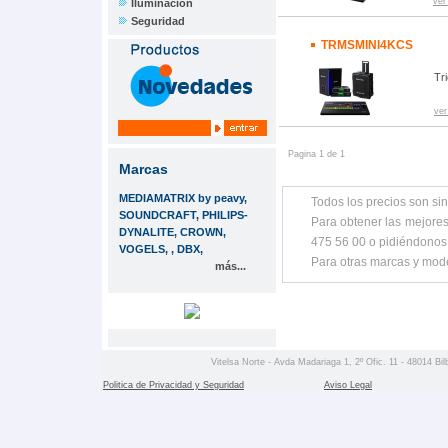
ver
Iluminación
Seguridad
TRMSMINI4KCS
Tr
ver
Pagina 1 de 1
Marcas
MEDIAMATRIX by peavy,
Todos los precios son sin
SOUNDCRAFT, PHILIPS-
Para obtener las mejores
DYNALITE, CROWN,
475 56 00 o pidiéndonos
VOGELS, , DBX,
Para otras marcas y mod
más...
Vitelsa Norte - Avda Madariaga 1, 2º Ofic. 11 - 48014 Bil
Politica de Privacidad y Seguridad
Aviso Legal