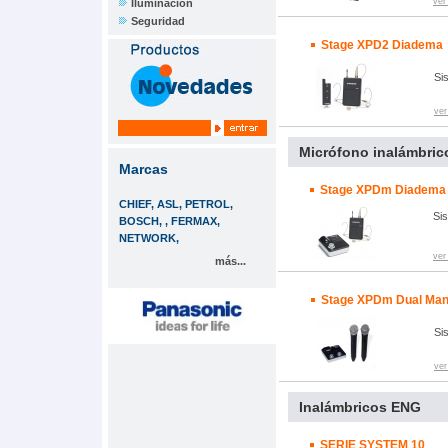
ver
Iluminación
Seguridad
Stage XPD2 Diadema
Si
ver
Micrófono inalámbrico
Marcas
Stage XPDm Diadema
CHIEF, ASL, PETROL,
Sis
BOSCH, , FERMAX,
NETWORK,
ver
más...
Stage XPDm Dual Ma
Sis
ver
Inalámbricos ENG
SERIE SYSTEM 10