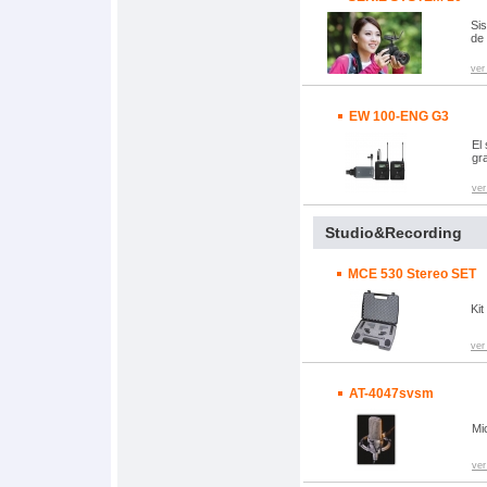
Sis
de 
ver
EW 100-ENG G3
El
gr
ver
Studio&Recording
MCE 530 Stereo SET
Ki
ver
AT-4047svsm
Mi
ver