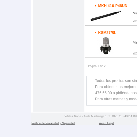
MKH 416-P48U3
Mi
ver
KSM27/SL
Mi
ver
Pagina 1 de 2
Todos los precios son sin
Para obtener las mejores
475 56 00 o pidiéndonos
Para otras marcas y mod
Vitelsa Norte - Avda Madariaga 1, 2º Ofic. 11 - 48014 Bil
Politica de Privacidad y Seguridad
Aviso Legal