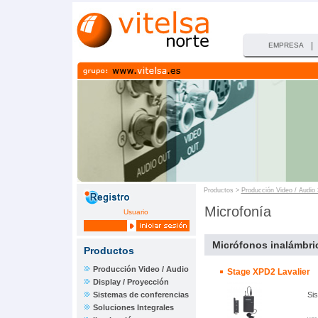
|
EMPRESA
Productos >
Producción Video / Audio
Microfonía
Usuario
Micrófonos inalámbr
Productos
Producción Video / Audio
Stage XPD2 Lavalier
Display / Proyección
Sistemas de conferencias
Sis
Soluciones Integrales