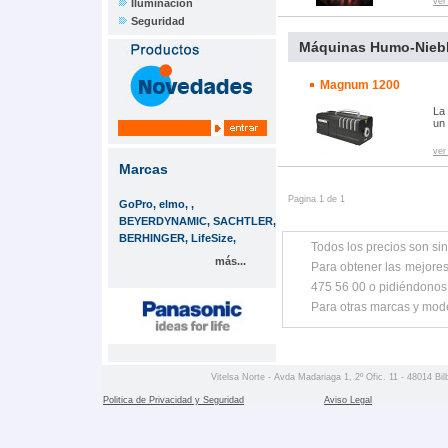
ver
Iluminación
Seguridad
Máquinas Humo-Nieb
Magnum 1200
La
un
ver
Marcas
Pagina 1 de 1
GoPro, elmo, ,
BEYERDYNAMIC, SACHTLER,
BERHINGER, LifeSize,
Todos los precios son sin
más...
Para obtener las mejores
475 56 00 o pidiéndonos
Para otras marcas y mod
Vitelsa Norte - Avda Madariaga 1, 2º Ofic. 11 - 48014 Bil
Politica de Privacidad y Seguridad
Aviso Legal