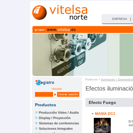
|
EMPRESA
Productos >
Iluminación > Entretenimi
Efectos iluminaci
Usuario
Efecto Fuego
Productos
Producción Video / Audio
MANIA DC2
Display / Proyección
El
Sistemas de conferencias
se
Soluciones Integrales