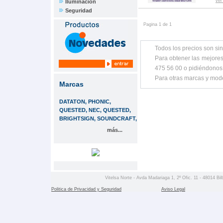
ver
Iluminación
Seguridad
Pagina 1 de 1
Todos los precios son sin
Para obtener las mejores
475 56 00 o pidiéndonos
Para otras marcas y mod
Marcas
DATATON, PHONIC,
QUESTED, NEC, QUESTED,
BRIGHTSIGN, SOUNDCRAFT,
más...
Vitelsa Norte - Avda Madariaga 1, 2º Ofic. 11 - 48014 Bil
Politica de Privacidad y Seguridad
Aviso Legal