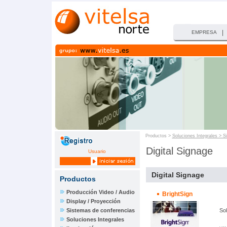
|
EMPRESA
Productos >
Soluciones Integrales > S
Digital Signage
Usuario
Digital Signage
Productos
Producción Video / Audio
BrightSign
Display / Proyección
Sistemas de conferencias
Sol
Soluciones Integrales