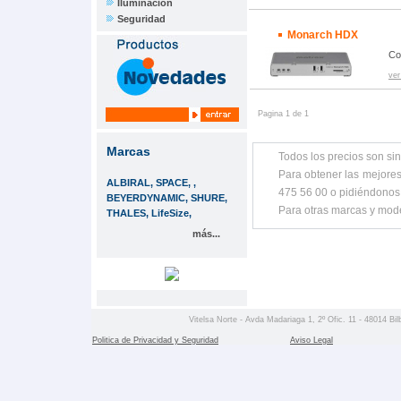
Iluminación
Seguridad
Monarch HDX
Co
ver
Pagina 1 de 1
Marcas
Todos los precios son sin
Para obtener las mejores
ALBIRAL, SPACE, ,
475 56 00 o pidiéndonos
BEYERDYNAMIC, SHURE,
Para otras marcas y mod
THALES, LifeSize,
más...
Vitelsa Norte - Avda Madariaga 1, 2º Ofic. 11 - 48014 Bil
Politica de Privacidad y Seguridad
Aviso Legal