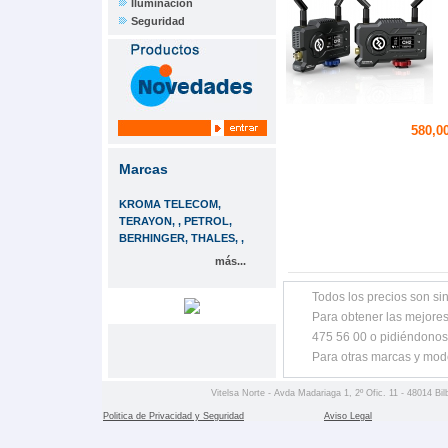
Iluminación
Seguridad
580,00
Marcas
KROMA TELECOM,
TERAYON, , PETROL,
BERHINGER, THALES, ,
más...
Todos los precios son sin
Para obtener las mejores
475 56 00 o pidiéndonos
Para otras marcas y mod
Vitelsa Norte - Avda Madariaga 1, 2º Ofic. 11 - 48014 Bil
Politica de Privacidad y Seguridad
Aviso Legal