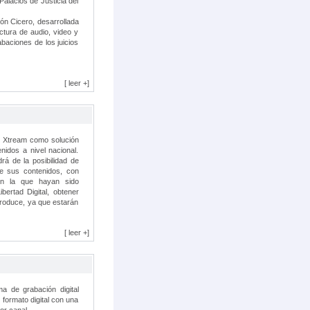
Palacios de Justicia del
ión Cicero, desarrollada
ctura de audio, video y
abaciones de los juicios
[ leer +]
de Xtream como solución
nidos a nivel nacional.
rá de la posibilidad de
de sus contenidos, con
en la que hayan sido
bertad Digital, obtener
roduce, ya que estarán
[ leer +]
ma de grabación digital
formato digital con una