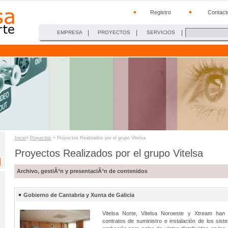
Registro
Contact
|
|
|
EMPRESA
PROYECTOS
SERVICIOS
Inicio
>
Proyectos
> Proyectos Realizados por el grupo Vitelsa
Proyectos Realizados por el grupo Vitelsa
Archivo, gestiÃ³n y presentaciÃ³n de contenidos
Gobierno de Cantabria y Xunta de Galicia
Vitelsa Norte, Vitelsa Noroeste y Xtream han 
contratos de suministro e instalación de los siste