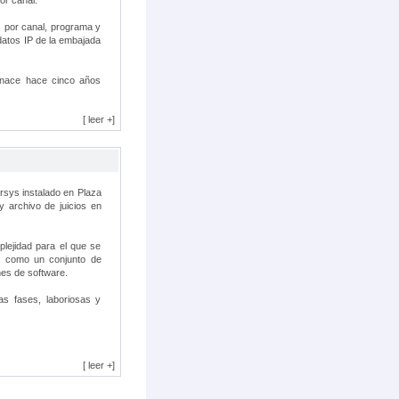
or canal.
s por canal, programa y
datos IP de la embajada
nace hace cinco años
[ leer +]
rsys instalado en Plaza
y archivo de juicios en
lejidad para el que se
, como un conjunto de
nes de software.
as fases, laboriosas y
[ leer +]