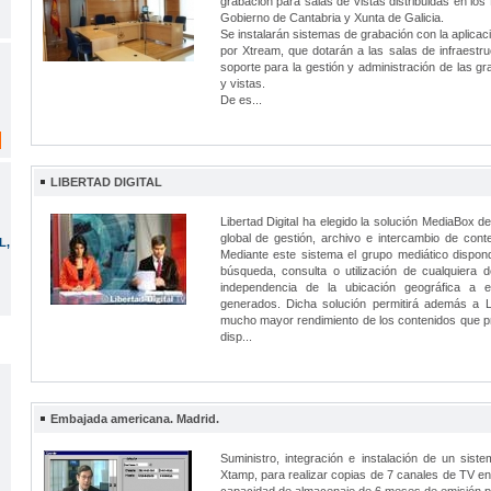
grabación para salas de vistas distribuidas en los 
Gobierno de Cantabria y Xunta de Galicia.
Se instalarán sistemas de grabación con la aplicac
por Xtream, que dotarán a las salas de infraestru
soporte para la gestión y administración de las gr
y vistas.
De es...
LIBERTAD DIGITAL
Libertad Digital ha elegido la solución MediaBox 
global de gestión, archivo e intercambio de conte
L,
Mediante este sistema el grupo mediático dispond
búsqueda, consulta o utilización de cualquiera 
independencia de la ubicación geográfica a 
generados. Dicha solución permitirá además a Li
mucho mayor rendimiento de los contenidos que p
disp...
Embajada americana. Madrid.
Suministro, integración e instalación de un siste
Xtamp, para realizar copias de 7 canales de TV en 