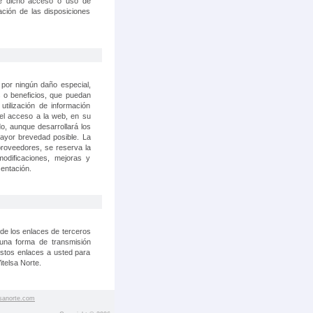
de dicho acceso o uso de
ación de las disposiciones
 por ningún daño especial,
s o beneficios, que puedan
utilización de información
n el acceso a la web, en su
o, aunque desarrollará los
mayor brevedad posible. La
proveedores, se reserva la
odificaciones, mejoras y
sentación.
de los enlaces de terceros
guna forma de transmisión
estos enlaces a usted para
itelsa Norte.
sanorte.com