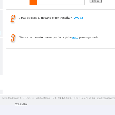
¿Has olvidado tu
usuario
o
contraseña
? |
Ayuda
Si eres un
usuario nuevo
por favor picha
aquí
para registrarte
 - Avda Madariaga 1, 2º Ofic. 11 - 48014 Bilbao - Telf.: 94 475 56 00 - Fax.: 94 475 79 04 -
marketing@vitel
Aviso Legal