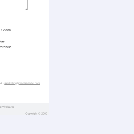
 / Video
play
ferencia
04 -
marketing@vitelsanorte.com
.vitelsa.es
Copyright © 2006