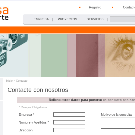
Registro
Contact
|
|
|
EMPRESA
PROYECTOS
SERVICIOS
Inicio
> Contacto
Contacte con nosotros
Rellene estos datos para ponerse en contacto con no
* Campos Obligatorios
Empresa *
Motivo de la consulta
Nombre y Apellidos *
Dirección