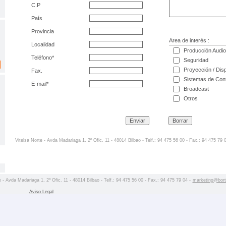
C.P
País
Provincia
Area de interés :
Localidad
Producción Audio
Teléfono*
Seguridad
Proyección / Dis
Fax.
Sistemas de Con
E-mail*
Broadcast
Otros
Vitelsa Norte - Avda Madariaga 1, 2º Ofic. 11 - 48014 Bilbao - Telf.: 94 475 56 00 - Fax.: 94 475 79 
e - Avda Madariaga 1, 2º Ofic. 11 - 48014 Bilbao - Telf.: 94 475 56 00 - Fax.: 94 475 79 04 -
marketing@borte
Aviso Legal