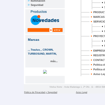
Iluminación
Seguridad
PRODUCT
MARCAS
SERVICI
PROYEC
Marcas
, , Traulux, , CROWN,
EMPRES
TURBOSUND, MARTIN,
REGIST
CONTAC
más...
Politica 
Política 
Aviso Le
Vitelsa Norte - Avda Madariaga 1, 2º Ofic. 11 - 48014 Bil
Politica de Privacidad y Seguridad
Aviso Legal