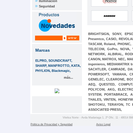
Iluminación
Seguridad
BRIGHTSIGN,
SONY,
EPS
Presentco,
CASIO,
REVOLA
TASCAM,
Roland,
PHONIC,
TELECOM,
GoPro,
NOVA,
Marcas
NETWORK,
ALBIRAL,
ROD
CANON,
MATROX,
NEC,
MA
ELPRO, SOUNDCRAFT,
ingenieros,
MEDIAMATRIX b
SHARP, MANFROTTO, KATA,
SACHTLER,
CAMRADE,
DA
PHYLION, Blackmagic,
POWERSOFT,
YAMAHA,
C
más...
GENELEC,
CLEARONE,
BO
AEQ,
QUESTED,
COMPU
POLYCOM,
AKG,
ELECTR
SYSTEM,
PORTABRACE,
A
THALES,
VINTEN,
HONEYW
SHOTOKU,
TERAYON,
TC 
ASSOCIATED PRESS,
Vitelsa Norte - Avda Madariaga 1, 2º Ofic. 11 - 48014 Bil
Politica de Privacidad y Seguridad
Aviso Legal