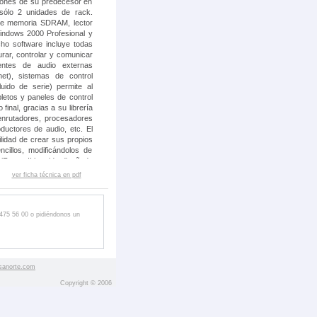
ciones de su predecesor en
ólo 2 unidades de rack.
nte memoria SDRAM, lector
Windows 2000 Profesional y
ho software incluye todas
rar, controlar y comunicar
entes de audio externas
net), sistemas de control
uido de serie) permite al
letos y paneles de control
 final, gracias a su librería
 enrutadores, procesadores
oductores de audio, etc. El
ilidad de crear sus propios
ncillos, modificándolos de
iFrame II ha sido diseñado
iales, gracias a su chasis y
ver ficha técnica en pdf
a, al igual que el resto de
 475 56 00 o pidiéndonos un
sanorte.com
Copyright © 2006