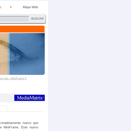
o
Mapa Web
BUSCAR
 en red > MiniFrame II
 completamente nuevo que
ie MiniFrame. Este nuevo