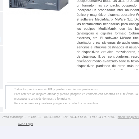
equipo conserva todas las altas presta
un formato más compacto, ocupando s
Incorpora un procesador Intel, abunda
óptico y magnético, sistema operativo 
el software MediaMatrix MWare 3.x. Dic
las herramientas necesarias para configu
los equipos MediaMatrix con las fu
(analógicas o digitales formato Cobra
externos, etc. El software MWare (incl
diseñador crear sistemas de audio comp
sencillos e intuitivos destinados al usuario
de dispositivos virtuales: mezcladores,
de dinámica, filtros, controladores, repr
diseñador medio-avanzado tiene la flexib
dispositivos partiendo de otros más se
acuerdo a sus necesidades. El nuevo Min
para aplicaciones profesionales e industr
fuente de alimentación de alta resistenci
productos MediaMatrix.
Todos los precios son sin IVA y pueden cambiar sin previo aviso.
Para obtener las mejores ofertas y precios póngase en contacto con nosotros en el teléfono 94
presupuesto a través de
nuestro formulario
.
Para otras marcas y modelos póngase en contacto con nosotros.
 - Avda Madariaga 1, 2º Ofic. 11 - 48014 Bilbao - Telf.: 94 475 56 00 - Fax.: 94 475 79 04 -
marketing@vitel
Aviso Legal