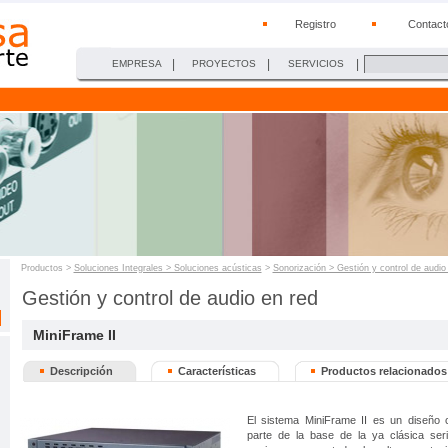
Registro
Contact
|
|
|
EMPRESA
PROYECTOS
SERVICIOS
Productos >
Soluciones Integrales > Soluciones acústicas
>
Sonorización > Gestión y control de audio
Gestión y control de audio en red
MiniFrame II
Descripción
Características
Productos relacionados
El sistema MiniFrame II es un diseño
parte de la base de la ya clásica ser