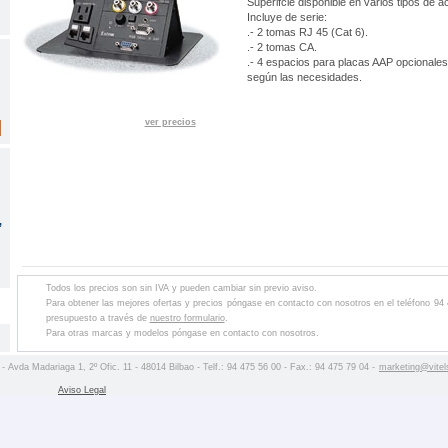
Superifcie disponible en varios tipos de 
Incluye de serie:
.- 2 tomas RJ 45 (Cat 6).
.- 2 tomas CA.
.- 4 espacios para placas AAP opcionales
según las necesidades.
ver precios
,
Todos los precios son sin IVA y pueden cambiar sin previo aviso.
Para obtener las mejores ofertas y precios póngase en contacto con nosotros en el teléfono 94
presupuesto a través de
nuestro formulario
.
Para otras marcas y modelos póngase en contacto con nosotros.
 - Avda Madariaga 1, 2º Ofic. 11 - 48014 Bilbao - Telf.: 94 475 56 00 - Fax.: 94 475 79 04 -
marketing@vitel
Aviso Legal