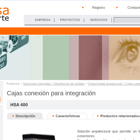
Registro
Contact
|
|
|
EMPRESA
PROYECTOS
SERVICIOS
Productos >
Soluciones Integrales > Distribución de señales
>
Conectividad arquitectural > Cajas con
Cajas conexión para integración
HSA 400
Descripción
Características
Productos relacionados
Solución arquitectural que permite un 
conectores.