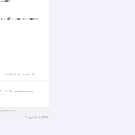
acabado.
 con diferentes conectores
ver ficha técnica en pdf
 475 56 00 o pidiéndonos un
sanorte.com
Copyright © 2006