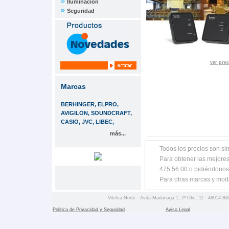
Iluminación
Seguridad
ver prec
Marcas
BERHINGER, ELPRO,
AVIGILON, SOUNDCRAFT,
CASIO, JVC, LIBEC,
más...
Todos los precios son sin
Para obtener las mejores
475 56 00 o pidiéndonos
Para otras marcas y mod
Vitelsa Norte - Avda Madariaga 1, 2º Ofic. 11 - 48014 Bil
Politica de Privacidad y Seguridad
Aviso Legal