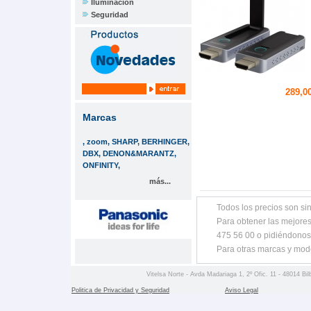
Iluminación
Seguridad
289,00
Marcas
, zoom, SHARP, BERHINGER,
DBX, DENON&MARANTZ,
ONFINITY,
más...
Todos los precios son sin
Para obtener las mejores
475 56 00 o pidiéndonos
Para otras marcas y mod
Vitelsa Norte - Avda Madariaga 1, 2º Ofic. 11 - 48014 Bil
Politica de Privacidad y Seguridad
Aviso Legal