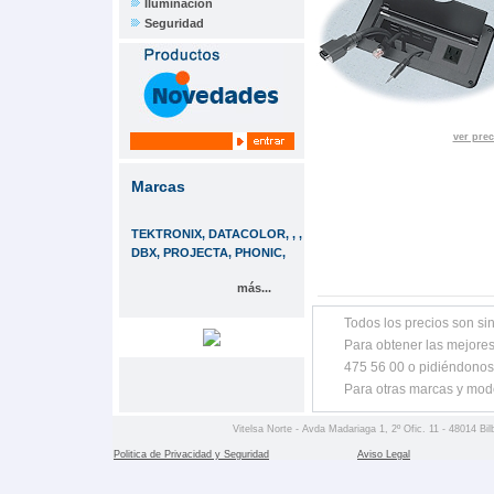
Iluminación
Seguridad
ver prec
Marcas
TEKTRONIX, DATACOLOR, , ,
DBX, PROJECTA, PHONIC,
más...
Todos los precios son sin
Para obtener las mejores
475 56 00 o pidiéndonos
Para otras marcas y mod
Vitelsa Norte - Avda Madariaga 1, 2º Ofic. 11 - 48014 Bil
Politica de Privacidad y Seguridad
Aviso Legal