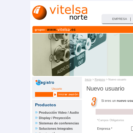
|
EMPRESA
Inicio
>
Registro
> Nuevo usuario
Nuevo usuario
Usuario
Si eres un
nuevo usu
Productos
Producción Video / Audio
Display / Proyección
*Campos Obligatorios
Sistemas de conferencias
Soluciones Integrales
Empresa *