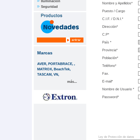
Iluminación
Nombre y Apellidos*
Seguridad
Puesto / Cargo
C.I.F. / D.N.I.*
Dirección*
C.P*
País *
Provincia*
Marcas
Población*
AVER, PORTABRACE, ,
Teléfono*
MATROX, BeachTek,
Fax.
TASCAM, VN,
E-mail*
más...
Nombre de Usuario *
Password*
Ley de Protección de datos