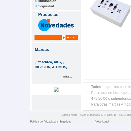
Iluminación
Seguridad
Marcas
, Presentco, AKG, , ,
HKVISION, ATOMOS,
más...
Todos los precios son sin
Para obtener las mejores
475 56 00 o pidiéndonos
Para otras marcas y mod
Vitelsa Norte - Avda Madariaga 1, 2º Ofic. 11 - 48014 Bil
Politica de Privacidad y Seguridad
Aviso Legal