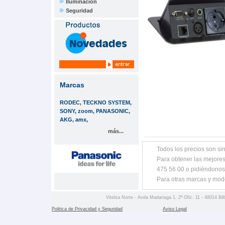
Iluminación
Seguridad
Marcas
RODEC, TECKNO SYSTEM,
SONY, zoom, PANASONIC,
AKG, amx,
más...
Todos los precios son sin
Para obtener las mejores
475 56 00 o pidiéndonos
Para otras marcas y mod
Vitelsa Norte - Avda Madariaga 1, 2º Ofic. 11 - 48014 Bil
Politica de Privacidad y Seguridad
Aviso Legal