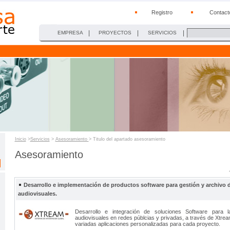
Registro
Contact
|
|
|
EMPRESA
PROYECTOS
SERVICIOS
Inicio
>
Servicios
>
Asesoramiento
> Titulo del apartado asesoramiento
Asesoramiento
Desarrollo e implementación de productos software para gestión y archivo 
audiovisuales.
Desarrollo e integración de soluciones Software para l
audiovisuales en redes públcias y privadas, a través de Xtrea
variadas aplicaciones personalizadas para cada proyecto.