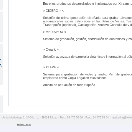
Entre los productos desarrollados e implantados por Xtream,
> CICERO + <
Solución de última generación diseñada para grabar, almace
automática los juicios celebrados en las Salas de Vistas. “Si
Trascripción (opcional), Catalogación, Archivo Consulta de víd
> MEDIA BOX <
Sistema de grabación, gestión, distribución de contenidos y m
> C-nario <
Solución avanzada de cartelería dinámica e información al públ
,
,
> XTAMP <
Sistema para grabación de vídeo y audio. Permite grabaci
emplearse como Copia Legal en televisiones.
Ámbito de actuación en toda España.
 - Avda Madariaga 1, 2º Ofic. 11 - 48014 Bilbao - Telf.: 94 475 56 00 - Fax.: 94 475 79 04 -
marketing@vitel
Aviso Legal