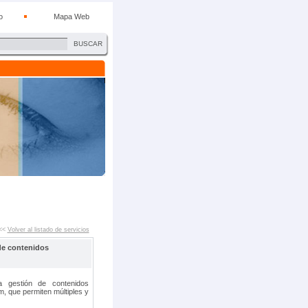
o
Mapa Web
BUSCAR
<<
Volver al listado de servicios
de contenidos
a gestión de contenidos
m, que permiten múltiples y