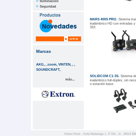
Iluminación
Seguridad
MARS 400S PRO.
Sistema tra
inalámbrico HD con entradas y
SDI.
Marcas
AKG, , zoom, VINTEN, , ,
SOUNDCRAFT,
SOLIDCOM C1-3S.
Sistema d
más...
inalámbrico full-dúplex, sin ne
o estación base.
Vitelsa Norte - Avda Madariaga 1, 2º Ofic. 11 - 48014 Bil